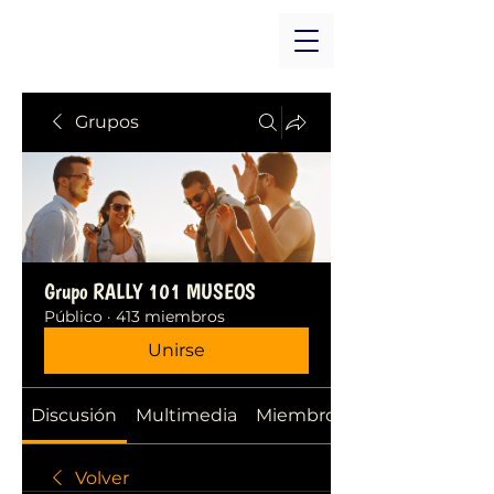
Grupos
Grupo RALLY 101 MUSEOS
Público
·
413 miembros
Unirse
Discusión
Multimedia
Miembros
Volver