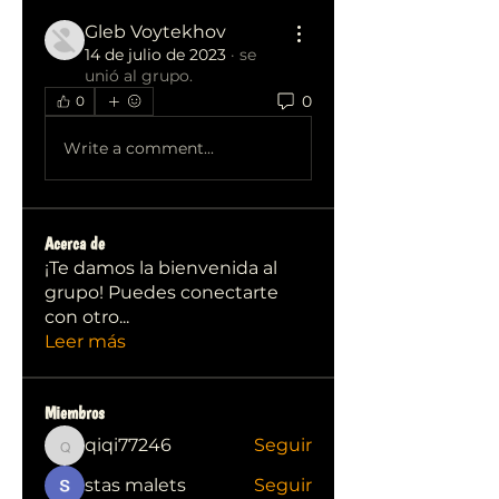
Gleb Voytekhov
14 de julio de 2023
·
se
unió al grupo.
0
0
Write a comment...
Acerca de
¡Te damos la bienvenida al
grupo! Puedes conectarte
con otro
...
Leer más
Miembros
qiqi77246
Seguir
qiqi77246
stas malets
Seguir