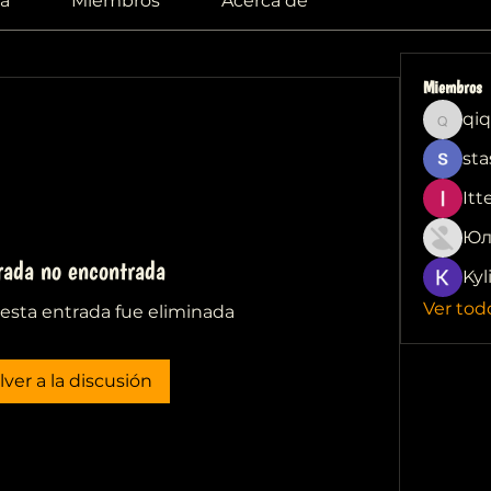
a
Miembros
Acerca de
Miembros
qiq
qiqi772
sta
Itt
Юл
rada no encontrada
Kyl
Ver tod
esta entrada fue eliminada
lver a la discusión