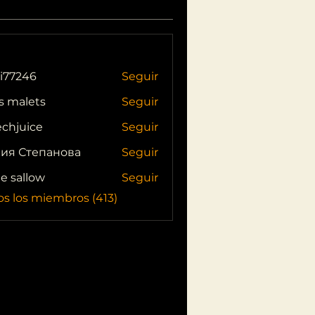
i77246
Seguir
46
s malets
Seguir
echjuice
Seguir
ия Степанова
Seguir
ie sallow
Seguir
os los miembros (413)