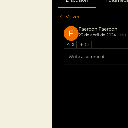
Discusión
Multimedi
Volver
Faeroon Faeroon
23 de abril de 2024
·
se u
0
Write a comment...