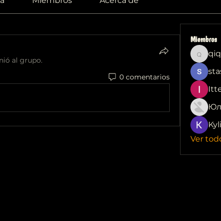
a
Miembros
Acerca de
Miembros
qiq
qiqi772
nió al grupo.
sta
0 comentarios
Itt
Юл
Kyl
Ver tod