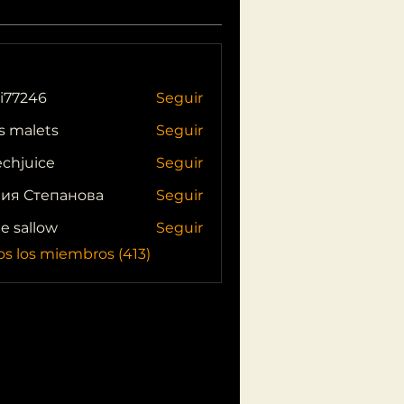
i77246
Seguir
46
s malets
Seguir
echjuice
Seguir
ия Степанова
Seguir
ie sallow
Seguir
os los miembros (413)