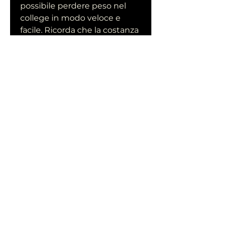
possibile perdere peso nel 
college in modo veloce e 
facile. Ricorda che la costanza 
e la determinazione sono 
fondamentali per 
raggiungere i tuoi obiettivi. 
Inoltre, scopriremo come 
perdere peso nel college in 
modo veloce e facile.
1. Pianifica i pasti
Una delle chiavi per perdere 
peso nel college è pianificare i 
pasti in anticipo. Prenditi del 
tempo durante il fine 
settimana per organizzare un 
piano settimanale di pasti 
sani. In questo modo 
Смотрите статьи по теме 