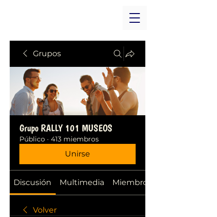
Grupos
Grupo RALLY 101 MUSEOS
Público
·
413 miembros
Unirse
Discusión
Multimedia
Miembros
Volver