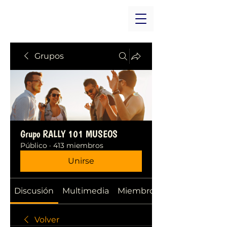
Grupos
Grupo RALLY 101 MUSEOS
Público
·
413 miembros
Unirse
Discusión
Multimedia
Miembros
Volver