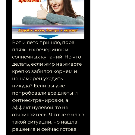
Вот и лето пришло, пора 
пляжных вечеринок и 
солнечных купаний. Но что 
делать, если жир на животе 
крепко забился корнем и 
не намерен уходить 
никуда? Если вы уже 
попробовали все диеты и 
фитнес-тренировки, а 
эффект нулевой, то не 
отчаивайтесь! Я тоже была в 
такой ситуации, но нашла 
решение и сейчас готова 