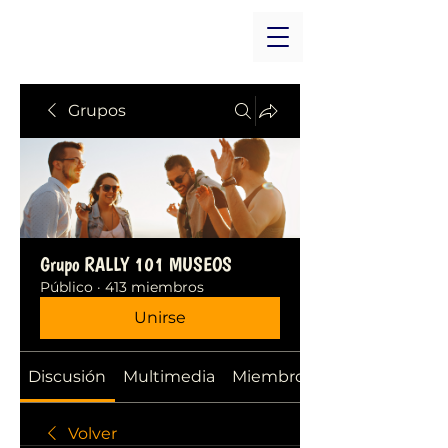
Grupos
Grupo RALLY 101 MUSEOS
Público
·
413 miembros
Unirse
Discusión
Multimedia
Miembros
Volver