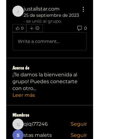
justallstar.com
justallstar.com
25 de septiembre de 2023
·
se unió al grupo.
0
0
Write a comment...
Acerca de
¡Te damos la bienvenida al
grupo! Puedes conectarte
con otro
...
Leer más
Miembros
qiqi77246
Seguir
qiqi77246
stas malets
Seguir