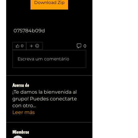
Download Zip
 075784b09d
0
0
Escreva um comentário
Acerca de
¡Te damos la bienvenida al
grupo! Puedes conectarte
con otro
...
Leer más
Miembros