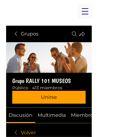
Grupos
Grupo RALLY 101 MUSEOS
Público
·
413 miembros
Unirse
Discusión
Multimedia
Miembros
Volver