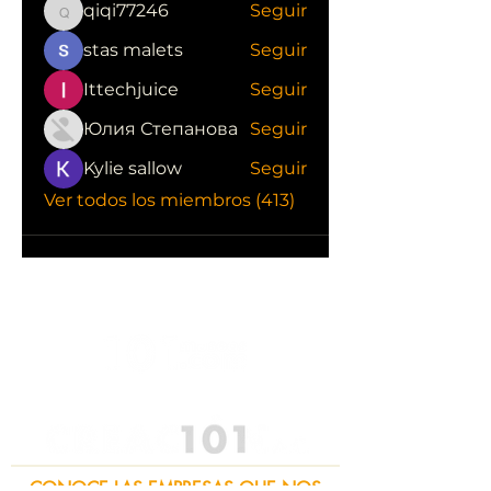
qiqi77246
Seguir
qiqi77246
stas malets
Seguir
Ittechjuice
Seguir
Юлия Степанова
Seguir
Kylie sallow
Seguir
Ver todos los miembros (413)
CONOCE LAS EMPRESAS QUE NOS