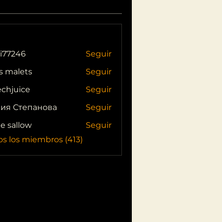
i77246
Seguir
46
s malets
Seguir
echjuice
Seguir
ия Степанова
Seguir
ie sallow
Seguir
os los miembros (413)