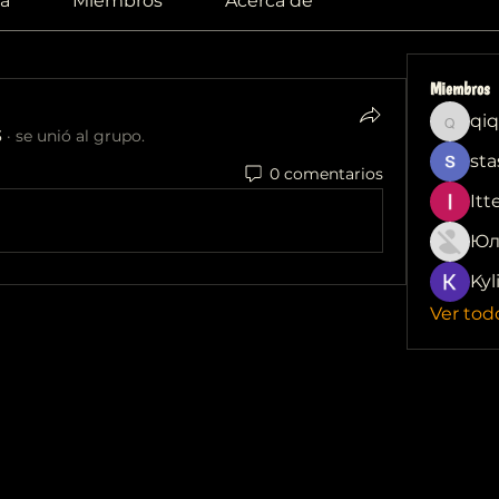
a
Miembros
Acerca de
Miembros
qiq
qiqi772
3
·
se unió al grupo.
sta
0 comentarios
Itt
Юл
Kyl
Ver tod