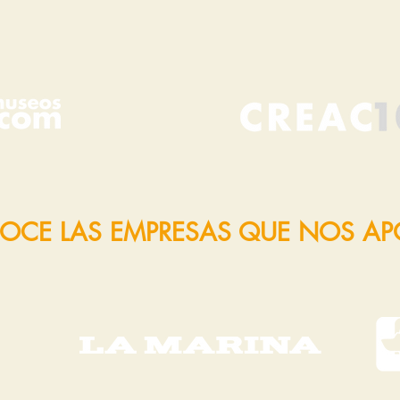
OCE LAS EMPRESAS QUE NOS A