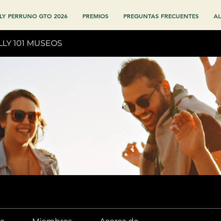
LY PERRUNO GTO 2026
PREMIOS
PREGUNTAS FRECUENTES
AL
LLY 101 MUSEOS