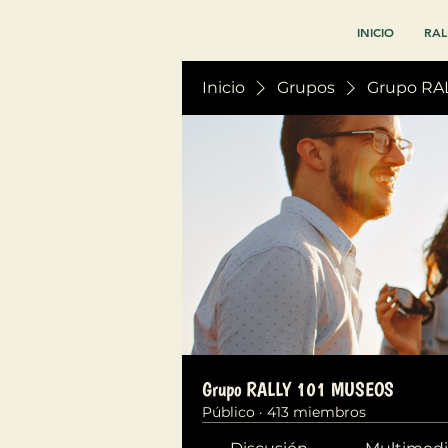
INICIO
RAL
Inicio
Grupos
Grupo RA
Grupo RALLY 101 MUSEOS
Público
·
413 miembros