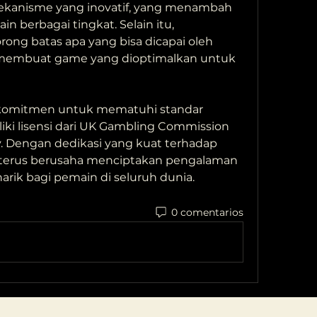
ekanisme yang inovatif, yang menambah 
n berbagai tingkat. Selain itu, 
ong batas apa yang bisa dicapai oleh 
membuat game yang dioptimalkan untuk 
komitmen untuk mematuhi standar 
liki lisensi dari UK Gambling Commission 
. Dengan dedikasi yang kuat terhadap 
ft terus berusaha menciptakan pengalaman 
rik bagi pemain di seluruh dunia.
0 comentarios