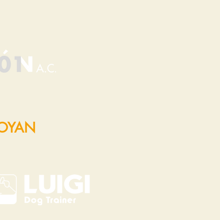
POYAN