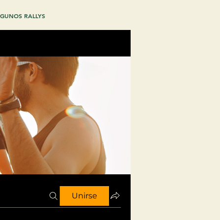
GUNOS RALLYS
Unirse