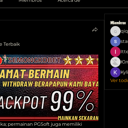
a
Miembros
Acerca de
Miembros
qiq
qiqi772
sta
e Terbaik
Itt
Юл
Kyl
Ver tod
ka; permainan PGSoft juga memiliki 