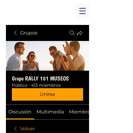
Grupos
Grupo RALLY 101 MUSEOS
Público
·
413 miembros
Unirse
Discusión
Multimedia
Miembros
Volver