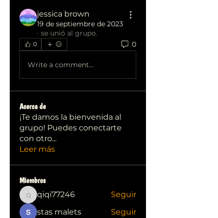
jessica brown
19 de septiembre de 2023
·
se unió al grupo.
0
0
Write a comment...
Acerca de
¡Te damos la bienvenida al
grupo! Puedes conectarte
con otro
...
Leer más
Miembros
qiqi77246
Seguir
qiqi77246
stas malets
Seguir