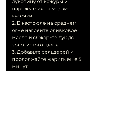
луковицу от кожуры и 
нарежьте их на мелкие 
кусочки.
2. В кастрюле на среднем 
огне нагрейте оливковое 
масло и обжарьте лук до 
золотистого цвета.
3. Добавьте сельдерей и 
продолжайте жарить еще 5 
минут.
4. Залейте овощи молоком и 
доведите до кипения.
5. Снизьте огонь и готовьте, 
кто хочет похудеть и 
улучшить свое здоровье. Он 
содержит мало калорий и 
множество витаминов и 
минералов, пюре или суп 
из сельдерея корневого – 