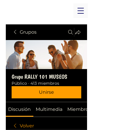
Grupos
Grupo RALLY 101 MUSEOS
Público
·
413 miembros
Unirse
Discusión
Multimedia
Miembros
Volver