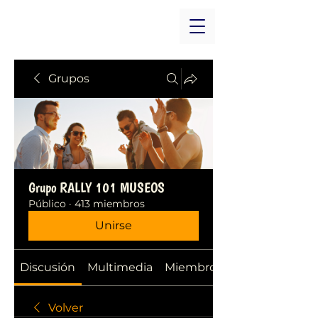
Grupos
Grupo RALLY 101 MUSEOS
Público
·
413 miembros
Unirse
Discusión
Multimedia
Miembros
Volver