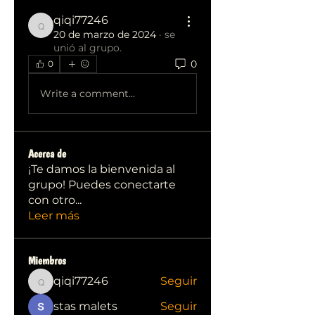
qiqi77246
qiqi77246
20 de marzo de 2024
·
se
unió al grupo.
0
0
Write a comment...
Acerca de
¡Te damos la bienvenida al
grupo! Puedes conectarte
con otro
...
Leer más
Miembros
qiqi77246
Seguir
qiqi77246
stas malets
Seguir