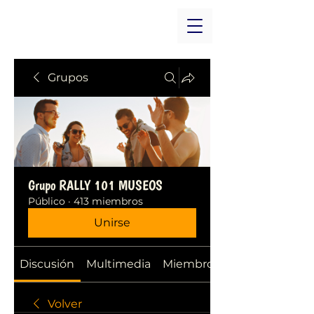
Grupos
Grupo RALLY 101 MUSEOS
Público
·
413 miembros
Unirse
Discusión
Multimedia
Miembros
Volver