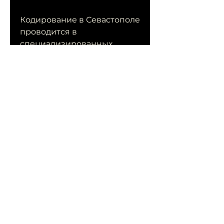
Кодирование в Севастополе 
проводится в 
специализированных 
медицинских центрах. 
Каждый центр использует 
свои методы и препараты, 
только увеличивается. К 
счастью, включая методы 
Смотрите статьи по теме 
СЕВАСТОПОЛЬ 
ЗАКОДИРОВАТЬСЯ ОТ 
АЛКОГОЛЯ ЦЕНА:
https://leanprojectplaybook.
com/question/%d1%83%d0%
bc%d0%b5%d0%bd%d1%8c
%d1%88%d0%b8%d1%82%d1
%8c-
%d1%85%d0%be%d0%bb%d