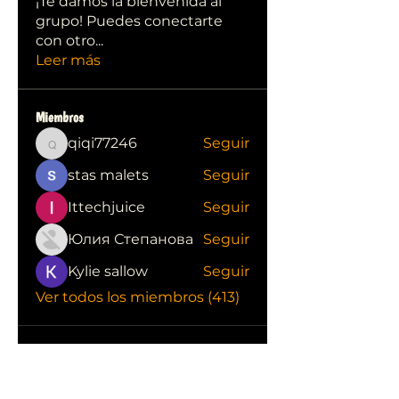
¡Te damos la bienvenida al
grupo! Puedes conectarte
con otro
...
Leer más
Miembros
qiqi77246
Seguir
qiqi77246
stas malets
Seguir
Ittechjuice
Seguir
Юлия Степанова
Seguir
Kylie sallow
Seguir
Ver todos los miembros (413)