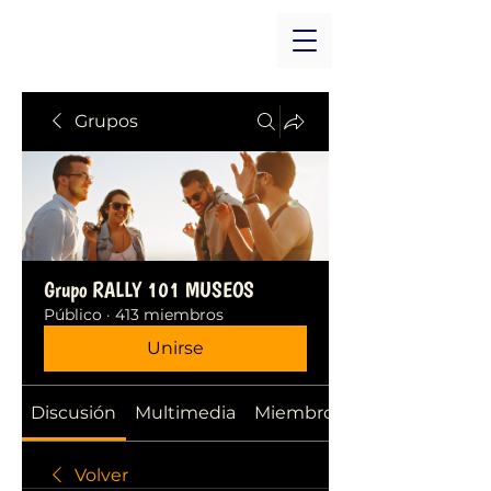
Grupos
Grupo RALLY 101 MUSEOS
Público
·
413 miembros
Unirse
Discusión
Multimedia
Miembros
Volver