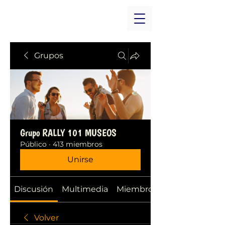
Grupos
Grupo RALLY 101 MUSEOS
Público
·
413 miembros
Unirse
Discusión
Multimedia
Miembros
Volver