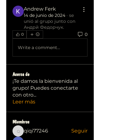
Andrew Ferk
14 de junio de 2024
·
se
unió al grupo junto con
Андрй Федорчук
.
0
0
Write a comment...
Acerca de
¡Te damos la bienvenida al
grupo! Puedes conectarte
con otro
...
Leer más
Miembros
qiqi77246
Seguir
qiqi77246