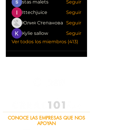
stas malets
Seguir
Ittechjuice
Seguir
Юлия Степанова
Seguir
Kylie sallow
Seguir
Ver todos los miembros (413)
CONOCE LAS EMPRESAS QUE NOS
APOYAN