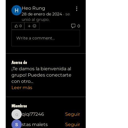
Heo Rung
28 de enero de 2024
·
se
unió al grupo.
0
0
Write a comment...
Acerca de
¡Te damos la bienvenida al
grupo! Puedes conectarte
con otro
...
Leer más
Miembros
qiqi77246
Seguir
qiqi77246
stas malets
Seguir