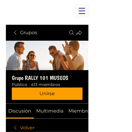
Grupos
Grupo RALLY 101 MUSEOS
Público
·
413 miembros
Unirse
Discusión
Multimedia
Miembros
Volver