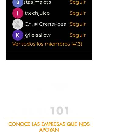
stas malets
Seguir
Ittechjuice
Seguir
Юлия Степанова
Seguir
Kylie sallow
Seguir
Ver todos los miembros (413)
CONOCE LAS EMPRESAS QUE NOS
APOYAN