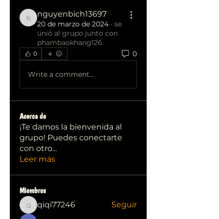
nguyenbich13697
nguyenbich13697
20 de marzo de 2024
·
se
unió al grupo junto con
phambaokhang126
.
0
0
Write a comment...
Acerca de
¡Te damos la bienvenida al
grupo! Puedes conectarte
con otro
...
Leer más
Miembros
qiqi77246
Seguir
qiqi77246