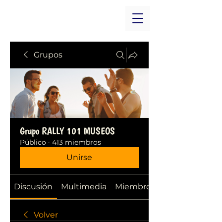
Grupos
Grupo RALLY 101 MUSEOS
Público
·
413 miembros
Unirse
Discusión
Multimedia
Miembros
Volver