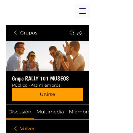
Grupos
Grupo RALLY 101 MUSEOS
Público
·
413 miembros
Unirse
Discusión
Multimedia
Miembros
Volver