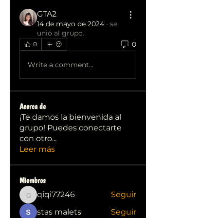
GTA2
14 de mayo de 2024
·
se
unió al grupo.
0
0
Write a comment...
Acerca de
¡Te damos la bienvenida al
grupo! Puedes conectarte
con otro
...
Leer más
Miembros
qiqi77246
Seguir
qiqi77246
stas malets
Seguir