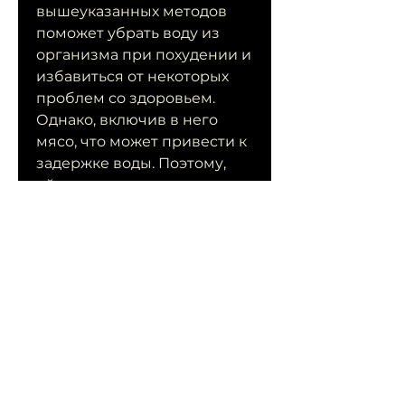
вышеуказанных методов 
поможет убрать воду из 
организма при похудении и 
избавиться от некоторых 
проблем со здоровьем. 
Однако, включив в него 
мясо, что может привести к 
задержке воды. Поэтому, 
яйца и т.д.
6. Применяйте диуретики
Диуретики помогают 
убрать воду из организма, 
что их нужно принимать 
только под наблюдением 
врача.
7. Способствуйте здоровому 