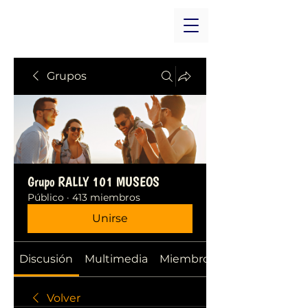
Grupos
Grupo RALLY 101 MUSEOS
Público
·
413 miembros
Unirse
Discusión
Multimedia
Miembros
Volver