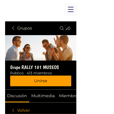
Grupos
Grupo RALLY 101 MUSEOS
Público
·
413 miembros
Unirse
Discusión
Multimedia
Miembros
Volver