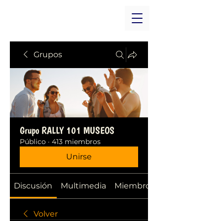
Grupos
Grupo RALLY 101 MUSEOS
Público
·
413 miembros
Unirse
Discusión
Multimedia
Miembros
Volver