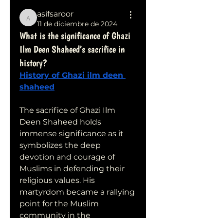
asifsaroor
asifsaroor
11 de diciembre de 2024
What is the significance of Ghazi
Ilm Deen Shaheed’s sacrifice in
history?
History of Ghazi ilm deen 
shaheed
The sacrifice of Ghazi Ilm 
Deen Shaheed holds 
immense significance as it 
symbolizes the deep 
devotion and courage of 
Muslims in defending their 
religious values. His 
martyrdom became a rallying 
point for the Muslim 
community in the 