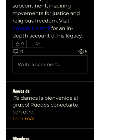
subcontinent, inspiring 
movements for justice and 
religious freedom. Visit 
Emaan e Kamil
 for an in-
depth account of his legacy.
0
0
5
Write a comment...
Acerca de
¡Te damos la bienvenida al
grupo! Puedes conectarte
con otro
...
Leer más
Miembros