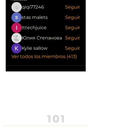
qiqi77246
Seguir
qiqi77246
stas malets
Seguir
Ittechjuice
Seguir
Юлия Степанова
Seguir
Kylie sallow
Seguir
Ver todos los miembros (413)