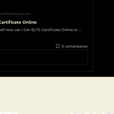
ertifications.com
Certificate Online
Asking yourself how can i Get IELTS Certificate Online or how to get i Genuine IELTS Certificate without exam, Buy IELTS certificate.
0 comentarios