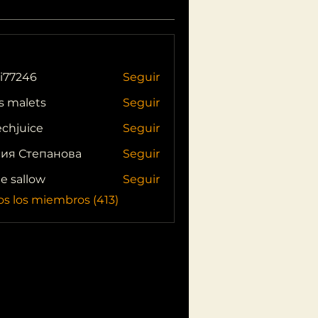
i77246
Seguir
46
s malets
Seguir
echjuice
Seguir
ия Степанова
Seguir
ie sallow
Seguir
os los miembros (413)