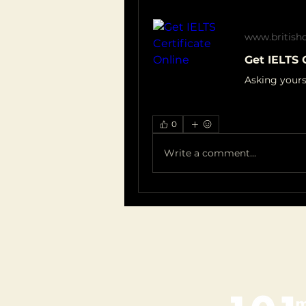
www.britishc
Get IELTS 
0
Write a comment...