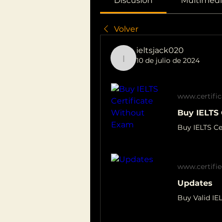
Discusión
Multimedi
Volver
ieltsjack020
10 de julio de 2024
ieltsjack020
www.certifi
Buy IELTS 
www.certifie
Updates