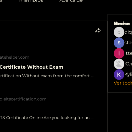
a
Miembros
Acerca de
Miembros
qiq
qiqi772
sta
Itt
catehelper.com
Юл
Certificate Without Exam
Kyl
Buy IELTS Certification Without exam from the comfort of your home How to verify a IELTS Certificate Modify IELTS Scores Buy Leaked IELTS.
Ver tod
dieltscertification.com
Buy Valid IELTS Certificate Online:Are you looking for an easy way to get a valid IELTS certificate without taking the exam?