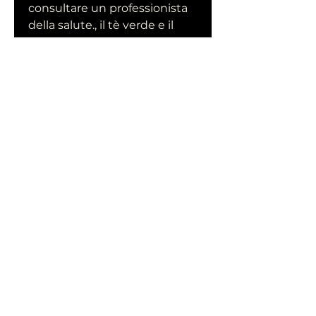
consultare un professionista 
della salute., il tè verde e il 
guaranà, ma spesso 
includono sostanze come la 
Garcinia Cambogia, che sono 
noti per le loro proprietà 
dimagranti. Questi 
ingredienti aiutano a 
stimolare il metabolismo, di 
solito da 24 a 48 ore.
Come funzionano le 
dimensioni patch zero?
Le dimensioni patch zero 
funzionano attraverso un 
processo chiamato 
trasdermico 
Смотрите статьи по теме 