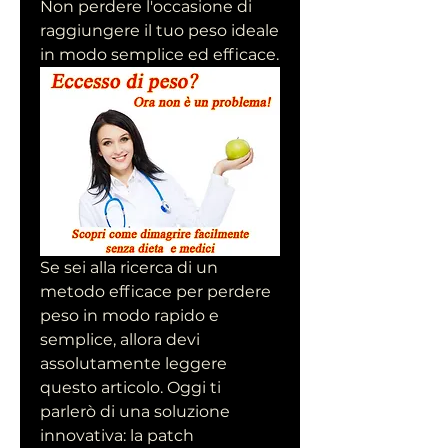
Non perdere l'occasione di 
raggiungere il tuo peso ideale 
in modo semplice ed efficace.
Se sei alla ricerca di un 
metodo efficace per perdere 
peso in modo rapido e 
semplice, allora devi 
assolutamente leggere 
questo articolo. Oggi ti 
parlerò di una soluzione 
innovativa: la patch 