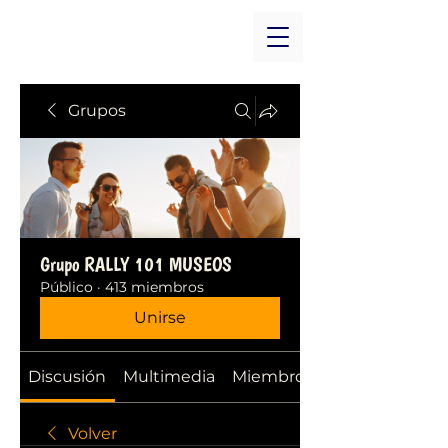
Grupos
Grupo RALLY 101 MUSEOS
Público
·
413 miembros
Unirse
Discusión
Multimedia
Miembros
Volver