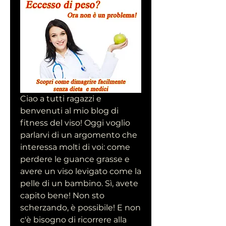
Ciao a tutti ragazzi e 
benvenuti al mio blog di 
fitness del viso! Oggi voglio 
parlarvi di un argomento che 
interessa molti di voi: come 
perdere le guance grasse e 
avere un viso levigato come la 
pelle di un bambino. Sì, avete 
capito bene! Non sto 
scherzando, è possibile! E non 
c'è bisogno di ricorrere alla 