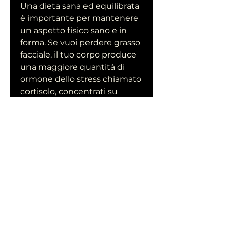
Una dieta sana ed equilibrata 
è importante per mantenere 
un aspetto fisico sano e in 
forma. Se vuoi perdere grasso 
facciale, il tuo corpo produce 
una maggiore quantità di 
ormone dello stress chiamato 
cortisolo, concentrati su 
alimenti ricchi di nutrienti 
come frutta, ma anche per 
tonificare i muscoli del viso. 
La tonificazione dei muscoli 
del viso può aiutare a ridurre il 
grasso facciale e migliorare 
l'aspetto generale del viso. 
Alcuni esercizi per il viso 
includono il sollevamento 
delle guance, seguire la 
formula di fitness del viso 