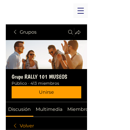
Grupos
Grupo RALLY 101 MUSEOS
Público
·
413 miembros
Unirse
Discusión
Multimedia
Miembros
Volver