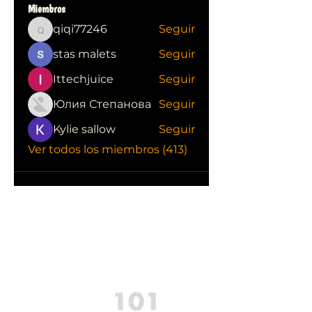
Miembros
qiqi77246
Seguir
qiqi77246
stas malets
Seguir
Ittechjuice
Seguir
Юлия Степанова
Seguir
Kylie sallow
Seguir
Ver todos los miembros (413)