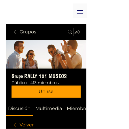
Grupos
Grupo RALLY 101 MUSEOS
Público
·
413 miembros
Unirse
Discusión
Multimedia
Miembros
Volver