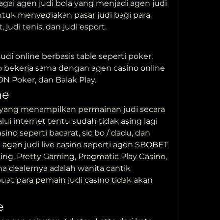
ai agen judi bola yang menjadi agen judi 
tuk menyediakan pasar judi bagi para 
 judi tenis, dan judi esport.
di online berbasis table seperti poker, 
 bekerja sama dengan agen casino online 
N Poker, dan Balak Play.
ne
 yang menampilkan permainan judi secara 
ui internet tentu sudah tidak asing lagi 
ino seperti bacarat, sic bo / dadu, dan 
i agen judi live casino seperti agen SBOBET 
ing, Pretty Gaming, Pragmatic Play Casino, 
 dealernya adalah wanita cantik 
t para pemain judi casino tidak akan 
e