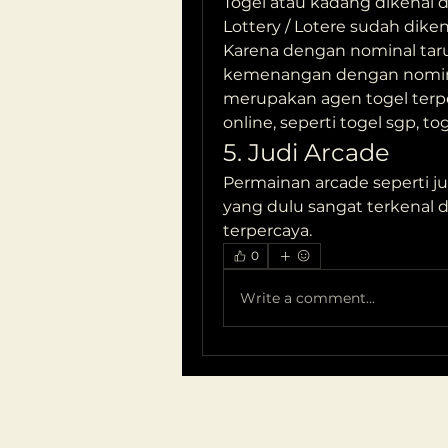
Togel atau kadang dikenal d
Lottery / Lotere sudah dike
Karena dengan nominal tar
kemenangan dengan nominal 
merupakan agen togel terp
online, seperti togel sgp, to
5. Judi Arcade
Permainan arcade seperti ju
yang dulu sangat terkenal di
terpercaya.
0
Write a comment...