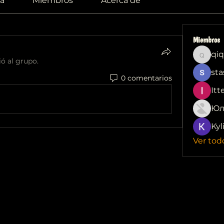
a
Miembros
Acerca de
Miembros
qiq
qiqi772
ió al grupo.
sta
0 comentarios
Itt
Юл
Kyl
Ver tod