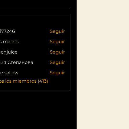
i77246
Seguir
46
s malets
Seguir
echjuice
Seguir
ия Степанова
Seguir
ie sallow
Seguir
os los miembros (413)