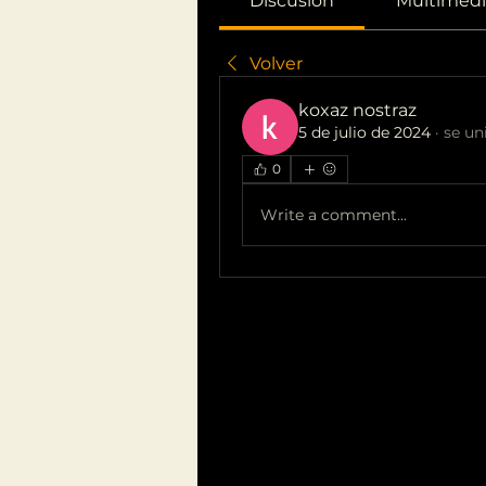
Discusión
Multimedi
Volver
koxaz nostraz
5 de julio de 2024
·
se un
0
Write a comment...