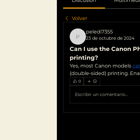
Discusión
Multimedi
Volver
peledi7355
23 de octubre de 2024
peledi7355
Can I use the Canon Ph
printing?
Yes, most Canon models 
ca
(double-sided) printing. Ena
0
Escribir un comentario...