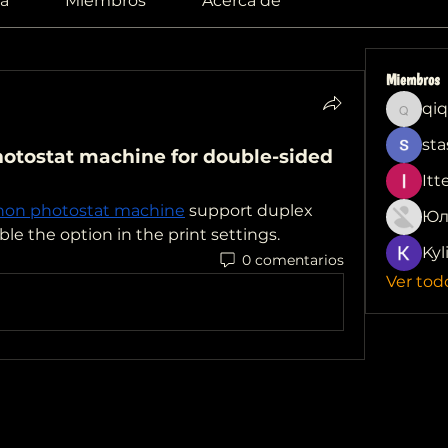
a
Miembros
Acerca de
Miembros
qiq
qiqi772
sta
otostat machine for double-sided 
Itt
non photostat machine
 support duplex 
Юл
ble the option in the print settings.
Kyl
0 comentarios
Ver tod