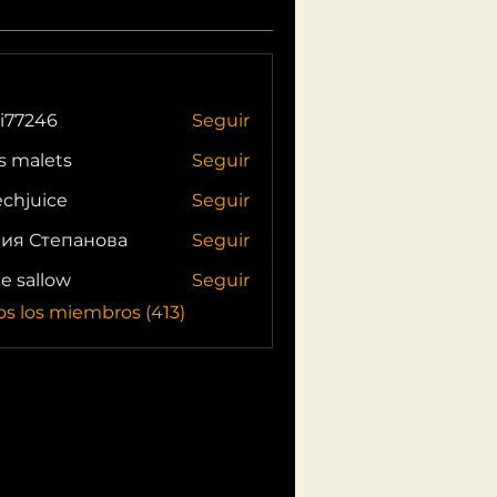
i77246
Seguir
46
s malets
Seguir
echjuice
Seguir
ия Степанова
Seguir
ie sallow
Seguir
os los miembros (413)