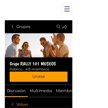
Grupos
Grupo RALLY 101 MUSEOS
Público
·
413 miembros
Unirse
Discusión
Multimedia
Miembros
Volver