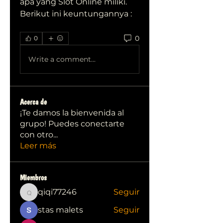
apa yang Slot Online miliki. 
Berikut ini keuntungannya :
0
0
Write a comment...
Acerca de
¡Te damos la bienvenida al
grupo! Puedes conectarte
con otro
...
Leer más
Miembros
qiqi77246
Seguir
qiqi77246
stas malets
Seguir