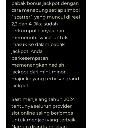
babak bonus jackpot dengan 
cara menabung setiap simbol 
`scatter` yang muncul di reel 
2,3 dan 4. Jika sudah 
terkumpul banyak dan 
memenuhi syarat untuk 
masuk ke dalam babak 
jackpot, Anda 
berkesempatan 
memenangkan hadiah 
jackpot dari mini, minor, 
major ke yang terbesar grand 
jackpot.
Saat menjelang tahun 2024 
tentunya seluruh provider 
slot online saling berlomba 
untuk menjadi yang terbaik. 
Namun disini kami akan 