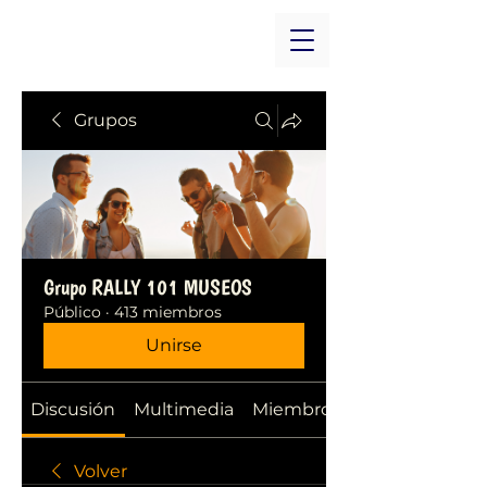
Grupos
Grupo RALLY 101 MUSEOS
Público
·
413 miembros
Unirse
Discusión
Multimedia
Miembros
Volver