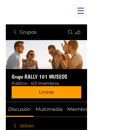
Grupos
Grupo RALLY 101 MUSEOS
Público
·
413 miembros
Unirse
Discusión
Multimedia
Miembros
Volver