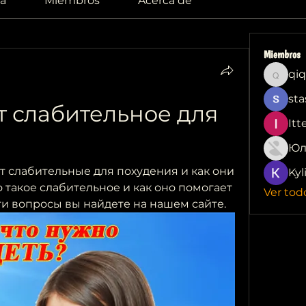
a
Miembros
Acerca de
Miembros
qiq
qiqi772
sta
т слабительное для 
Itt
Юл
т слабительные для похудения и как они 
Kyl
 такое слабительное и как оно помогает 
Ver tod
ти вопросы вы найдете на нашем сайте.