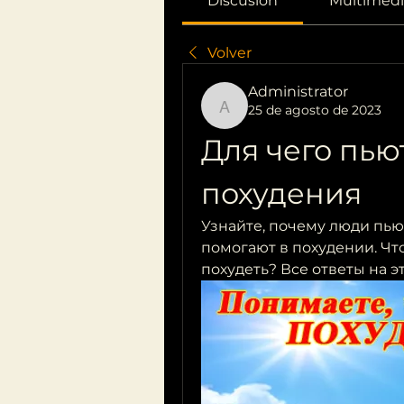
Discusión
Multimedi
Volver
Administrator
25 de agosto de 2023
Administrator
Для чего пью
похудения
Узнайте, почему люди пью
помогают в похудении. Что
похудеть? Все ответы на э