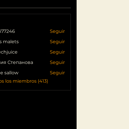
i77246
Seguir
46
s malets
Seguir
echjuice
Seguir
ия Степанова
Seguir
ie sallow
Seguir
os los miembros (413)