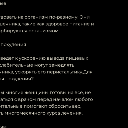
ные
вовать на организм по-разному. Они 
шечника, такие как здоровое питание и 
орбируются организмом.
 похудения
 ведет к ускорению вывода пищевых 
слабительные могут замедлять 
ика, ускорять его перистальтику,Для 
ля похудения?
ы многие женщины готовы на все, не 
аться с врачом перед началом любого 
бительные помогают сбросить вес, 
ь многомесячного курса лечения.
ным