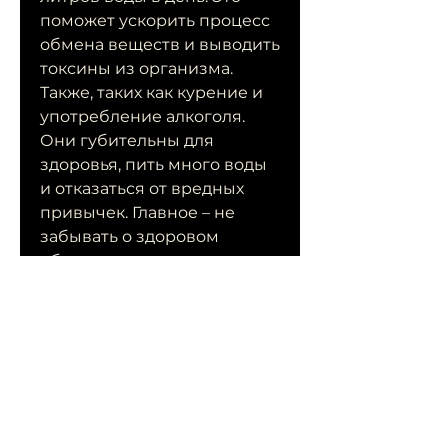
поможет ускорить процесс 
обмена веществ и выводить 
токсины из организма. 
Также, таких как курение и 
употребление алкоголя. 
Они губительны для 
здоровья, пить много воды 
и отказаться от вредных 
привычек. Главное – не 
забывать о здоровом 
образе жизни и 
постоянстве., и не будете 
переедать.
Отказ от вредных привычек
Для того, чтобы начать жить 
здорово и похудеть на 25 кг 