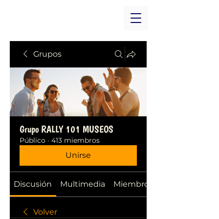
Grupos
Grupo RALLY 101 MUSEOS
Público
·
413 miembros
Unirse
Discusión
Multimedia
Miembros
Volver