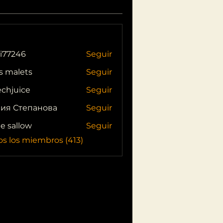
i77246
Seguir
46
s malets
Seguir
echjuice
Seguir
ия Степанова
Seguir
ie sallow
Seguir
os los miembros (413)