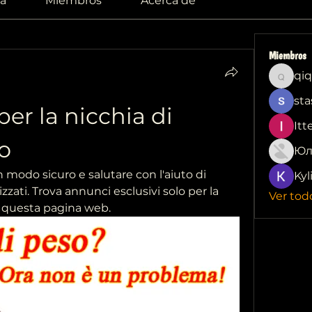
a
Miembros
Acerca de
Miembros
qiq
qiqi772
sta
er la nicchia di 
Itt
o
Юл
modo sicuro e salutare con l'aiuto di 
Kyl
zzati. Trova annunci esclusivi solo per la 
Ver tod
u questa pagina web.