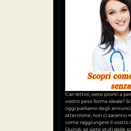
Cari lettori, siete pronti a p
vostro peso forma ideale? Sì
oggi parliamo degli annunci s
attenzione, non ci saranno mi
come raggiungere il vostro o
Quindi, se siete stufi delle 