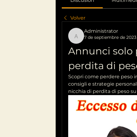
Discusión
Multimedi
Volver
Administrator
7 de septiembre de 2023
Administrator
Annunci solo p
perdita di pes
Scopri come perdere peso in 
consigli e strategie personali
nicchia di perdita di peso s