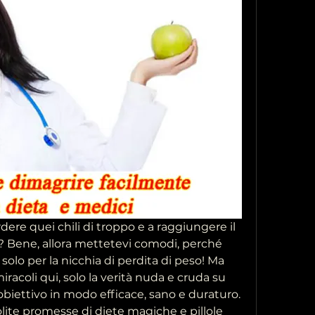
erdere quei chili di troppo e a raggiungere il 
? Bene, allora mettetevi comodi, perché 
olo per la nicchia di perdita di peso! Ma 
racoli qui, solo la verità nuda e cruda su 
biettivo in modo efficace, sano e duraturo. 
solite promesse di diete magiche e pillole 