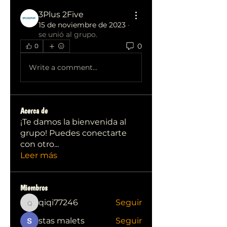
3Plus 2Five
15 de noviembre de 2023
·
se unió al grupo.
0
0
Write a comment...
Acerca de
¡Te damos la bienvenida al
grupo! Puedes conectarte
con otro
...
Leer más
Miembros
qiqi77246
Seguir
qiqi77246
stas malets
Seguir