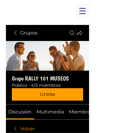
Grupos
Grupo RALLY 101 MUSEOS
Público
·
413 miembros
Unirse
Discusión
Multimedia
Miembros
Volver