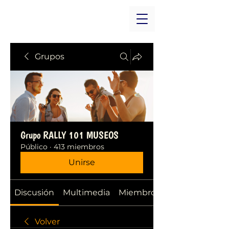
Grupos
Grupo RALLY 101 MUSEOS
Público
·
413 miembros
Unirse
Discusión
Multimedia
Miembros
Volver