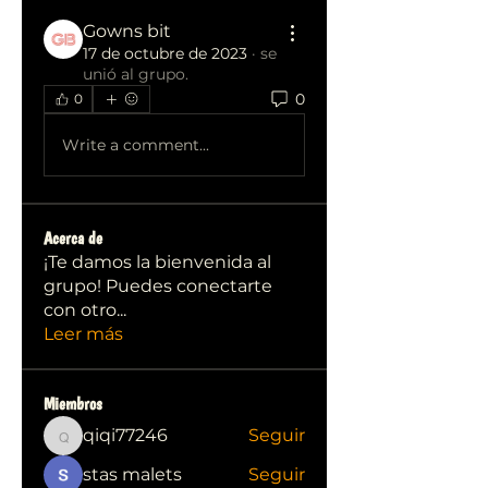
Gowns bit
17 de octubre de 2023
·
se
unió al grupo.
0
0
Write a comment...
Acerca de
¡Te damos la bienvenida al
grupo! Puedes conectarte
con otro
...
Leer más
Miembros
qiqi77246
Seguir
qiqi77246
stas malets
Seguir