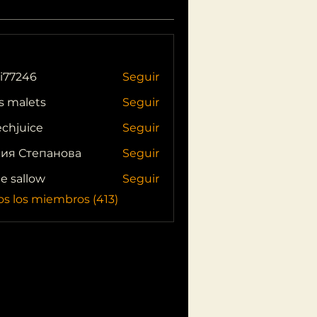
i77246
Seguir
46
s malets
Seguir
echjuice
Seguir
ия Степанова
Seguir
ie sallow
Seguir
os los miembros (413)