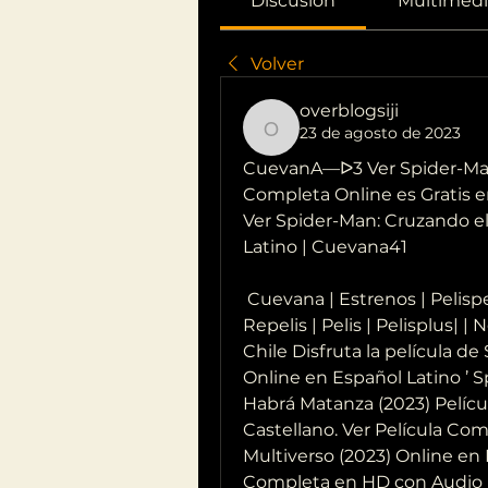
Discusión
Multimedi
Volver
overblogsiji
23 de agosto de 2023
overblogsiji
CuevanA—ᐅ3 Ver Spider-Man: 
Completa Online es Gratis e
Ver Spider-Man: Cruzando el 
Latino | Cuevana41
 Cuevana | Estrenos | Pelispedia | Pelisplus | Gnula | Repelisplus |  
Repelis | Pelis | Pelisplus| | N
Chile Disfruta la película de
Online en Español Latino ’ S
Habrá Matanza (2023) Pelícu
Castellano. Ver Película Com
Multiverso (2023) Online en Es
Completa en HD con Audio E