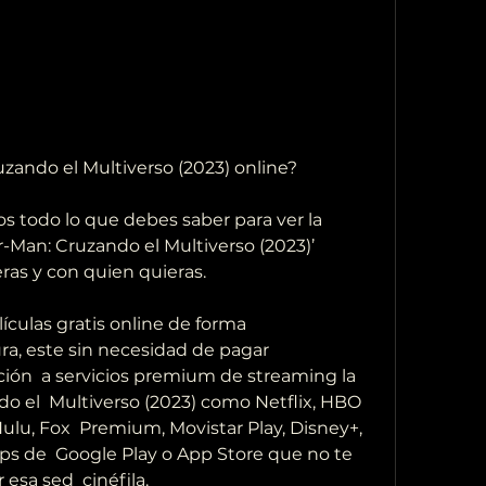
zando el Multiverso (2023) online?
r-Man: Cruzando el Multiverso (2023)’ 
ras y con quien quieras.
a, este sin necesidad de pagar 
ón  a servicios premium de streaming la 
o el  Multiverso (2023) como Netflix, HBO 
lu, Fox  Premium, Movistar Play, Disney+, 
pps de  Google Play o App Store que no te 
esa sed  cinéfila.