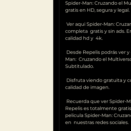
Spider-Man: Cruzando el Mult
gratis en HD, segura y legal.
 Ver aqui Spider-Man: Cruzando el Multiverso (2023) la película 
completa  gratis y sin ads. E
calidad hd y  4k.
 Desde Repelis podrás ver y descargar la película completa de Spider-
Man:  Cruzando el Multiverso
Subtitulado.
 Disfruta viendo gratuita y con español latino subtitulado y muy buena 
calidad de imagen.
 Recuerda que ver Spider-Man: Cruzando el Multiverso (2023) online en  
Repelis es totalmente gratis.
pelicula Spider-Man: Cruzand
en  nuestras redes sociales.