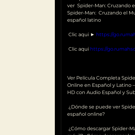
ver  Spider-Man: Cruzando el
Spider-Man:  Cruzando el Mul
español latino
 Clic aqui ► 
https://go.ruma
 Clic aqui 
https://go.rumahso
Ver Película Completa Spider
Online en Español y Latino – 
HD con Audio Español y Sub
 ¿Dónde se puede ver Spider-Man: Cruzando el Multiverso (2023) en 
español online?
 ¿Cómo descargar Spider-Man: Across the Spider-Verse (2023) desde la  