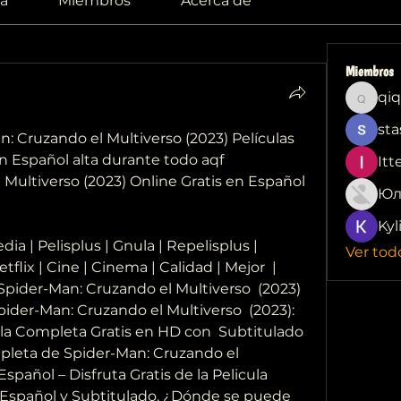
a
Miembros
Acerca de
Miembros
qiq
qiqi772
sta
Cruzando el Multiverso (2023) Películas 
n Español alta durante todo aqf
Itt
Multiverso (2023) Online Gratis en Español 
Юл
Kyl
Ver tod
etflix | Cine | Cinema | Calidad | Mejor  | 
 Spider-Man: Cruzando el Multiverso  (2023) 
pider-Man: Cruzando el Multiverso  (2023): 
la Completa Gratis en HD con  Subtitulado 
pleta de Spider-Man: Cruzando el  
pañol – Disfruta Gratis de la Pelicula  
spañol y Subtitulado. ¿Dónde se puede 