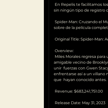
 En Repelis te facilitamos los enlaces para ver peliculas online gratis y 
sin ningún tipo de registro o
 Spider-Man: Cruzando el Multiverso (2023): Ficha técnica, estreno, todo 
sobre de la película comple
 Original Title: Spider-Man:
 Overview:
 Miles Morales regresa para una aventura épica que transportará al  
amigable vecino de Brooklyn
unir  fuerzas con Gwen Stacy
enfrentarse así a un villan
que  hayan conocido antes.
 Revenue: $683,241,751.00
 Release Date: May 31, 2023