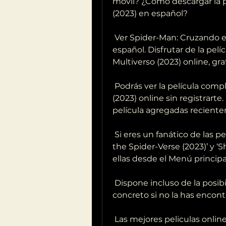
móvil? ¿Cómo descargar la pe
(2023) en español?
 Ver Spider-Man: Cruzando el Multiverso (2023) película completa en  
español. Disfrutar de la pel
Multiverso (2023) online, grat
 Podrás ver la película completa de Spider-Man: Cruzando el Multiverso  
(2023) online sin registrarte.
película agregadas reciente
 Si eres un fanático de las películas de Marvel como Spider-Man: Across  
the Spider-Verse (2023)’ y ‘
ellas desde el Menú principa
 Dispone incluso de la posibilidad de que solicites una película en 
concreto si no la has encont
 Las mejores peliculas online sin registrarse en todos los idiomas,  