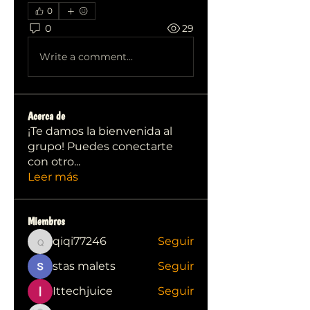
0
0
29
Write a comment...
Acerca de
¡Te damos la bienvenida al
grupo! Puedes conectarte
con otro
...
Leer más
Miembros
qiqi77246
Seguir
qiqi77246
stas malets
Seguir
Ittechjuice
Seguir