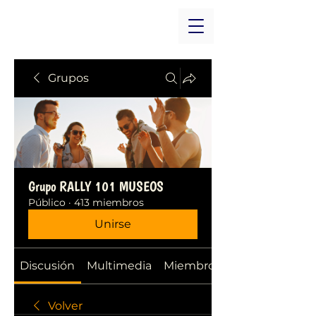
Grupos
Grupo RALLY 101 MUSEOS
Público
·
413 miembros
Unirse
Discusión
Multimedia
Miembros
Volver