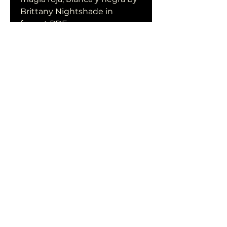
Brittany Nightshade in 
format PDF
El  Libro de las Sombras: 
hechizos y conjuros: magia 
roja, blanca y negra  by 
Brittany Nightshade 
download free of book in 
format PDF
0
0
Write a comment...
Acerca de
¡Te damos la bienvenida al
grupo! Puedes conectarte
con otro
...
Leer más