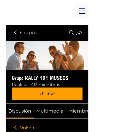
Grupos
Grupo RALLY 101 MUSEOS
Público
·
413 miembros
Unirse
Discusión
Multimedia
Miembros
Volver