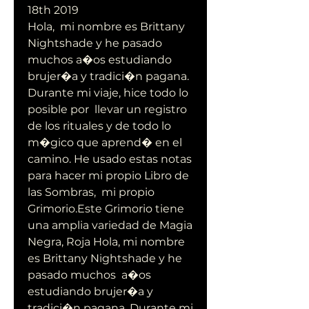
18th 2019
Hola,  mi nombre es Brittany 
Nightshade y he pasado 
muchos a�os estudiando  
brujer�a y tradici�n pagana. 
Durante mi viaje, hice todo lo 
posible por  llevar un registro 
de los rituales y de todo lo 
m�gico que aprend� en el  
camino. He usado estas notas 
para hacer mi propio Libro de 
las Sombras,  mi propio 
Grimorio.Este Grimorio tiene 
una amplia variedad de Magia  
Negra, Roja Hola, mi nombre 
es Brittany Nightshade y he 
pasado muchos  a�os 
estudiando brujer�a y 
tradici�n pagana. Durante mi 