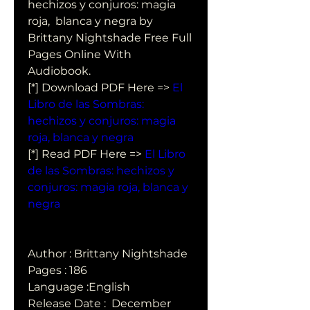
hechizos y conjuros: magia 
roja,  blanca y negra by 
Brittany Nightshade Free Full 
Pages Online With  
Audiobook.
[*] Download PDF Here => 
El 
Libro de las Sombras: 
hechizos y conjuros: magia 
roja, blanca y negra
[*] Read PDF Here => 
El Libro 
de las Sombras: hechizos y 
conjuros: magia roja, blanca y 
negra
Author : Brittany Nightshade
Pages : 186
Language :English
Release Date :  December 