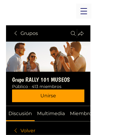
Grupos
Grupo RALLY 101 MUSEOS
Público
·
413 miembros
Unirse
Discusión
Multimedia
Miembros
Volver