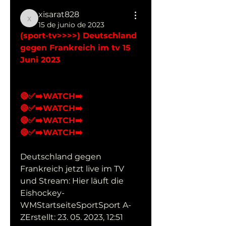
xisarat828
xisarat828
15 de junio de 2023
(sport-tv>>>>) Deutschland 
gegen Frankreich im tv 15 
Juni 2023
🔴✅➡️WATCH➡️ 
🔴✅➡️WATCH➡️ 
🔴✅➡️WATCH➡️ 
🔴✅➡️WATCH➡️ 
Deutschland gegen 
Frankreich jetzt live im TV 
und Stream: Hier läuft die 
Eishockey-
WMStartseiteSportSport A-
ZErstellt: 23. 05. 2023, 12:51 