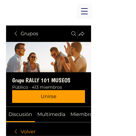
Grupos
Grupo RALLY 101 MUSEOS
Público
·
413 miembros
Unirse
Discusión
Multimedia
Miembros
Volver