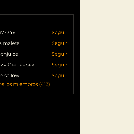
i77246
Seguir
46
s malets
Seguir
echjuice
Seguir
ия Степанова
Seguir
ie sallow
Seguir
os los miembros (413)