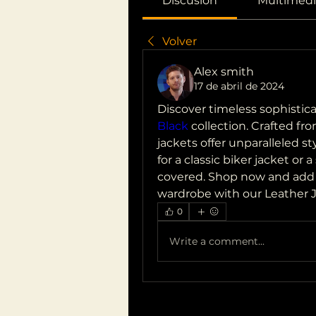
Discusión
Multimedi
Volver
Alex smith
17 de abril de 2024
Discover timeless sophistica
Black
 collection. Crafted fr
jackets offer unparalleled st
for a classic biker jacket or 
covered. Shop now and add a
wardrobe with our Leather J
0
Write a comment...