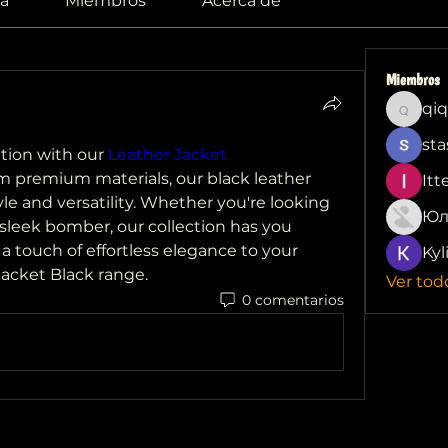
a
Miembros
Acerca de
Miembros
qiq
qiqi772
sta
tion with our 
Leather Jacket 
om premium materials, our black leather 
Itt
yle and versatility. Whether you're looking 
Юл
a sleek bomber, our collection has you 
 touch of effortless elegance to your 
Kyl
acket Black range.
Ver tod
0 comentarios