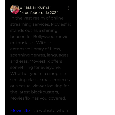
Bhaskar Kumar
24 de febrero de 2024
In the vast realm of online 
streaming services, Moviesflix 
stands out as a shining 
beacon for Bollywood movie 
enthusiasts. With its 
extensive library of films, 
spanning genres, languages, 
and eras, Moviesflix offers 
something for everyone. 
Whether you’re a cinephile 
seeking classic masterpieces 
or a casual viewer looking for 
the latest blockbusters, 
Moviesflix has you covered.
Moviesflix
 is a website where 