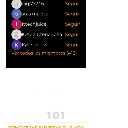
qiqi77246
Seguir
qiqi77246
stas malets
Seguir
Ittechjuice
Seguir
Юлия Степанова
Seguir
Kylie sallow
Seguir
Ver todos los miembros (413)