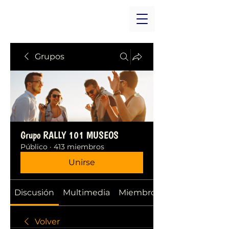
Grupos
Grupo RALLY 101 MUSEOS
Público
·
413 miembros
Unirse
Discusión
Multimedia
Miembros
Volver