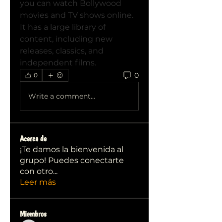
you can watch Bollywood 
movies and TV shows online. 
It has a large library of 
content, including new 
releases, classics, and 
independent films.
0
0
Write a comment...
Acerca de
¡Te damos la bienvenida al
grupo! Puedes conectarte
con otro
...
Leer más
Miembros