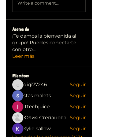
Write a comment...
Acerca de
¡Te damos la bienvenida al
grupo! Puedes conectarte
con otro
...
Leer más
Miembros
qiqi77246
Seguir
qiqi77246
stas malets
Seguir
Ittechjuice
Seguir
Юлия Степанова
Seguir
Kylie sallow
Seguir