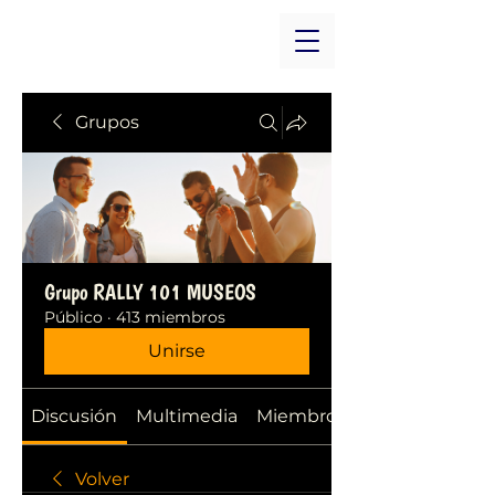
Grupos
Grupo RALLY 101 MUSEOS
Público
·
413 miembros
Unirse
Discusión
Multimedia
Miembros
Volver