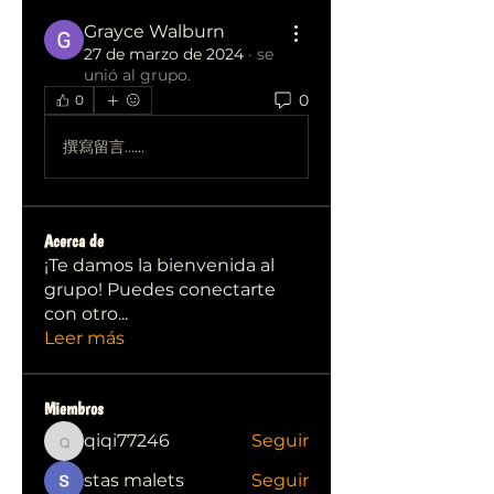
Grayce Walburn
27 de marzo de 2024
·
se
unió al grupo.
0
0
撰寫留言......
Acerca de
¡Te damos la bienvenida al
grupo! Puedes conectarte
con otro
...
Leer más
Miembros
qiqi77246
Seguir
qiqi77246
stas malets
Seguir