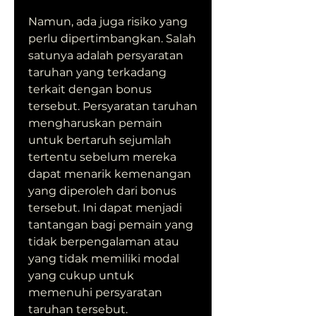
Namun, ada juga risiko yang 
perlu dipertimbangkan. Salah 
satunya adalah persyaratan 
taruhan yang terkadang 
terkait dengan bonus 
tersebut. Persyaratan taruhan 
mengharuskan pemain 
untuk bertaruh sejumlah 
tertentu sebelum mereka 
dapat menarik kemenangan 
yang diperoleh dari bonus 
tersebut. Ini dapat menjadi 
tantangan bagi pemain yang 
tidak berpengalaman atau 
yang tidak memiliki modal 
yang cukup untuk 
memenuhi persyaratan 
taruhan tersebut.