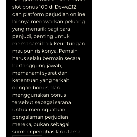
slot bonus 100 di Dewa212 
dan platform perjudian online 
lainnya menawarkan peluang 
yang menarik bagi para 
penjudi, penting untuk 
memahami baik keuntungan 
maupun risikonya. Pemain 
harus selalu bermain secara 
bertanggung jawab, 
memahami syarat dan 
ketentuan yang terkait 
dengan bonus, dan 
menggunakan bonus 
tersebut sebagai sarana 
untuk meningkatkan 
pengalaman perjudian 
mereka, bukan sebagai 
sumber penghasilan utama.