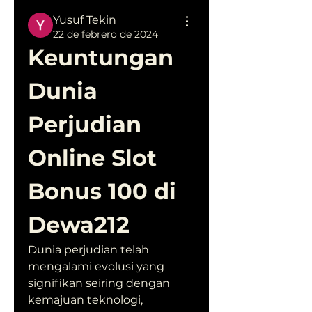
Yusuf Tekin
22 de febrero de 2024
Keuntungan 
Dunia 
Perjudian 
Online Slot 
Bonus 100 di 
Dewa212
Dunia perjudian telah 
mengalami evolusi yang 
signifikan seiring dengan 
kemajuan teknologi, 