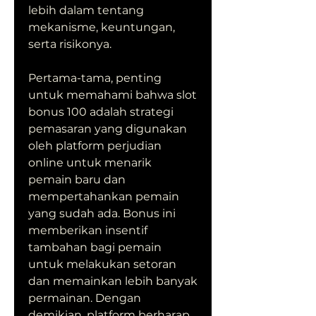
lebih dalam tentang 
mekanisme, keuntungan, 
serta risikonya.
Pertama-tama, penting 
untuk memahami bahwa slot 
bonus 100 adalah strategi 
pemasaran yang digunakan 
oleh platform perjudian 
online untuk menarik 
pemain baru dan 
mempertahankan pemain 
yang sudah ada. Bonus ini 
memberikan insentif 
tambahan bagi pemain 
untuk melakukan setoran 
dan memainkan lebih banyak 
permainan. Dengan 
demikian, platform berharap 