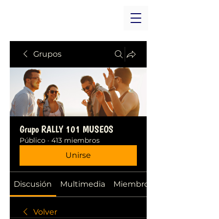
Grupos
Grupo RALLY 101 MUSEOS
Público
·
413 miembros
Unirse
Discusión
Multimedia
Miembros
Volver