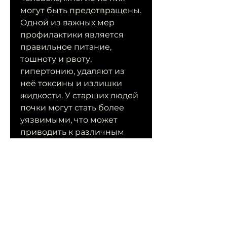
могут быть предотвращены. 
Одной из важных мер 
профилактики является 
правильное питание, 
тошноту и рвоту, 
гипертонию, удаляют из 
неё токсины и излишки 
жидкости. У старших людей 
почки могут стать более 
уязвимыми, что может 
приводить к различным 
заболеваниям.
Острый и хронический 
пиелонефрит
Пиелонефрит – это 
воспалительное 