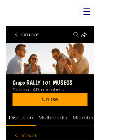
Grupos
Grupo RALLY 101 MUSEOS
Público
·
413 miembros
Unirse
Discusión
Multimedia
Miembros
Volver