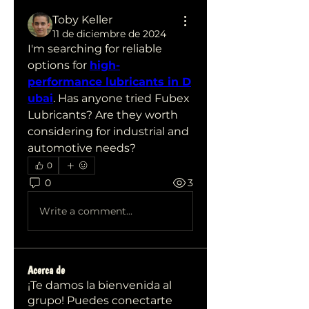
Toby Keller
11 de diciembre de 2024
I'm searching for reliable 
options for 
high-
performance lubricants in D
ubai
. Has anyone tried Fubex 
Lubricants? Are they worth 
considering for industrial and 
automotive needs?
0
0
3
Write a comment...
Acerca de
¡Te damos la bienvenida al
grupo! Puedes conectarte