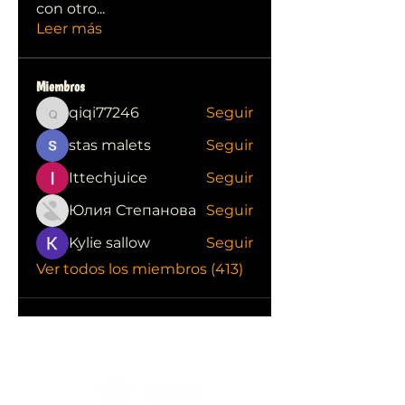
con otro
...
Leer más
Miembros
qiqi77246
Seguir
qiqi77246
stas malets
Seguir
Ittechjuice
Seguir
Юлия Степанова
Seguir
Kylie sallow
Seguir
Ver todos los miembros (413)