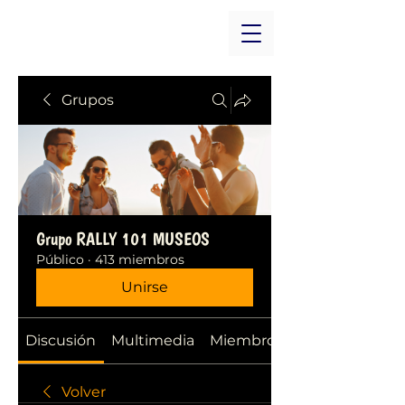
Grupos
Grupo RALLY 101 MUSEOS
Público
·
413 miembros
Unirse
Discusión
Multimedia
Miembros
Volver