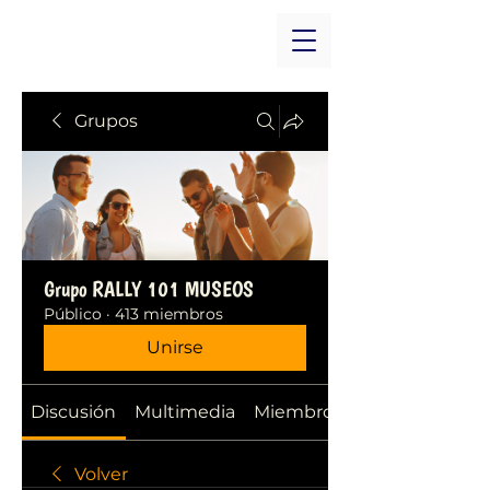
Grupos
Grupo RALLY 101 MUSEOS
Público
·
413 miembros
Unirse
Discusión
Multimedia
Miembros
Volver