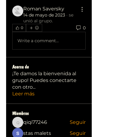
Roman Saversky
14 de mayo de 2023
·
se
unió al grupo.
0
0
Write a comment...
Acerca de
¡Te damos la bienvenida al
grupo! Puedes conectarte
con otro
...
Leer más
Miembros
qiqi77246
Seguir
qiqi77246
stas malets
Seguir